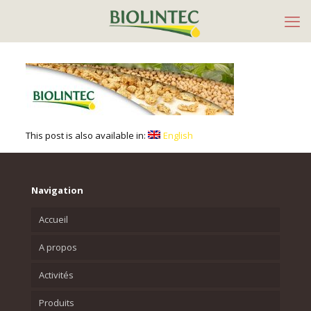
This post is also available in:
English
Navigation
Accueil
A propos
Activités
Produits